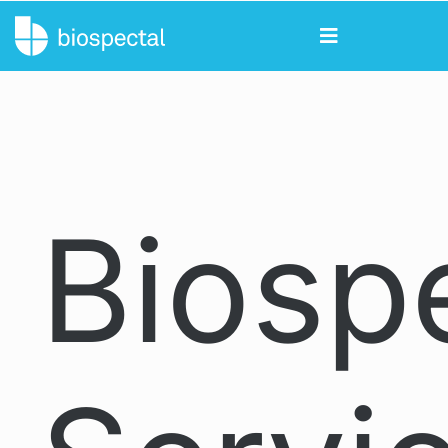
Biosp