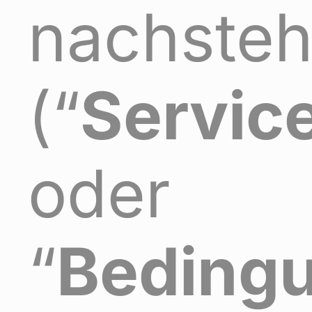
nachste
(“
Servic
oder
“
Beding